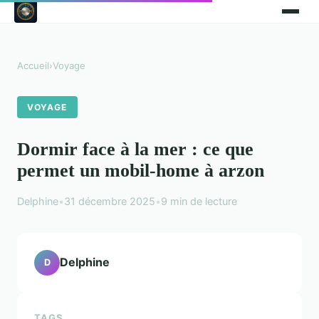
Accueil
›
Voyage
VOYAGE
Dormir face à la mer : ce que
permet un mobil-home à arzon
Delphine
•
31 décembre 2025
•
9 min de lecture
Delphine
D
TAGS