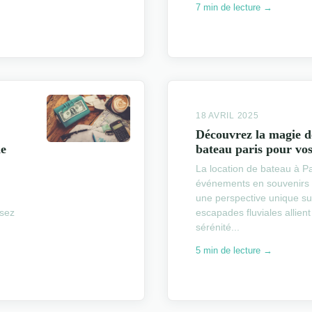
7 min de lecture →
18 AVRIL 2025
Découvrez la magie de
de
bateau paris pour vo
La location de bateau à P
événements en souvenirs i
une perspective unique sur 
isez
escapades fluviales allien
sérénité...
5 min de lecture →