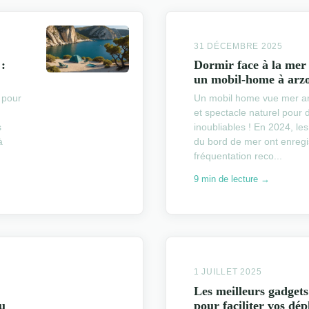
31 DÉCEMBRE 2025
 :
Dormir face à la mer
un mobil-home à arz
 pour
Un mobil home vue mer ar
et spectacle naturel pour
s
inoubliables ! En 2024, l
à
du bord de mer ont enregi
fréquentation reco...
9 min de lecture →
1 JUILLET 2025
Les meilleurs gadgets
du
pour faciliter vos dé