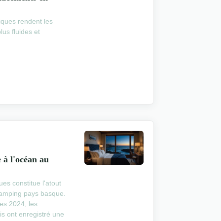
iques rendent les
us fluides et
e à l'océan au
es constitue l'atout
camping pays basque.
es 2024, les
ais ont enregistré une