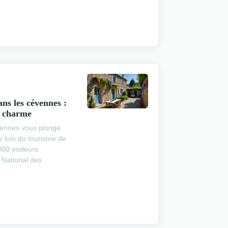
ns les cévennes :
e charme
vennes vous plonge
 loin du tourisme de
00 visiteurs
 National des