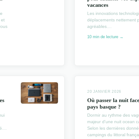
vacances
le
Les innovations technolog
 et
déplacements nettement pl
vous
agréables....
10 min de lecture →
20 JANVIER 2026
es
Où passer la nuit fac
pays basque ?
hui
Dormir au rythme des vagu
majeur d'une nuit ocean 
....
Selon les dernières donné
campings du littoral franç