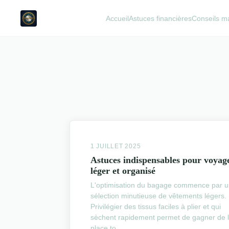
Accueil
Astuces financières
Conseils m
1 JUILLET 2025
Astuces indispensables pour voyag
léger et organisé
L'optimisation du bagage commence par 
sélection minutieuse de vêtements légers.
Privilégier des tissus faciles à plier et qui
sèchent rapidement permet de gagner de 
place to...