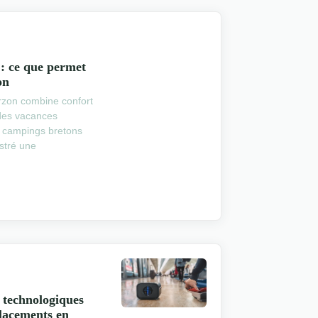
 : ce que permet
on
zon combine confort
 des vacances
es campings bretons
stré une
 technologiques
placements en