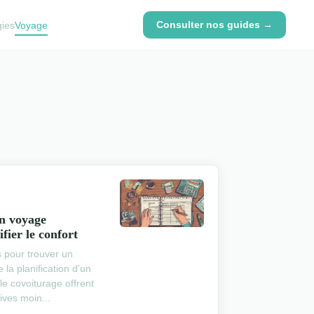
Consulter nos guides →
gies
Voyage
n voyage
fier le confort
ns pour trouver un
 la planification d'un
le covoiturage offrent
ives moin...