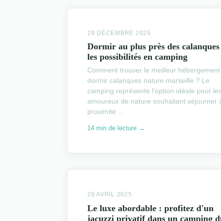
29 DÉCEMBRE 2025
Dormir au plus près des calanques
les possibilités en camping
Comment trouver le meilleur hébergement
dormir calanques nature marseille ? Le
camping représente l'option idéale pour le
amoureux de nature souhaitant séjourner 
proximité ...
14 min de lecture →
26 AVRIL 2025
Le luxe abordable : profitez d'un
jacuzzi privatif dans un camping 