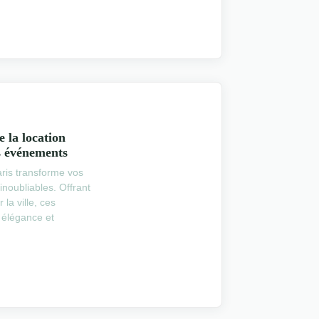
 la location
s événements
aris transforme vos
noubliables. Offrant
la ville, ces
t élégance et