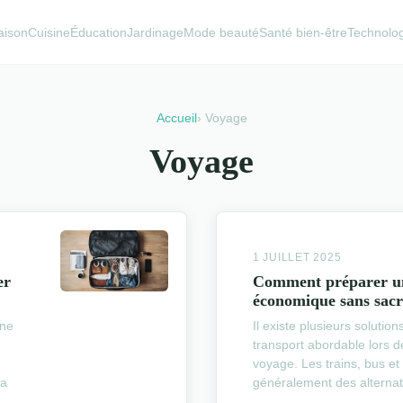
aison
Cuisine
Éducation
Jardinage
Mode beauté
Santé bien-être
Technolo
Accueil
› Voyage
Voyage
1 JUILLET 2025
er
Comment préparer u
économique sans sacri
une
Il existe plusieurs solutio
transport abordable lors de
voyage. Les trains, bus et 
la
généralement des alternat