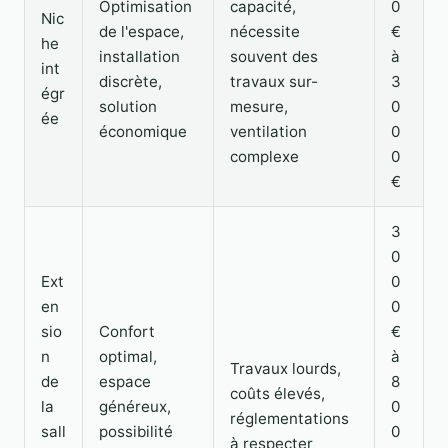
Optimisation
capacité,
0
Nic
de l'espace,
nécessite
€
he
installation
souvent des
à
int
discrète,
travaux sur-
3
égr
solution
mesure,
0
ée
économique
ventilation
0
complexe
0
€
3
0
Ext
0
en
0
sio
Confort
€
n
optimal,
à
Travaux lourds,
de
espace
8
coûts élevés,
la
généreux,
0
réglementations
sall
possibilité
0
à respecter