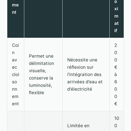
o
me
xi
nt
m
at
if
Coi
2
n
0
Permet une
av
Nécessite une
0
délimitation
ec
réflexion sur
€
visuelle,
cloi
l'intégration des
à
conserve la
so
arrivées d'eau et
6
luminosité,
nn
d'électricité
0
flexible
em
0
ent
€
10
Limitée en
0