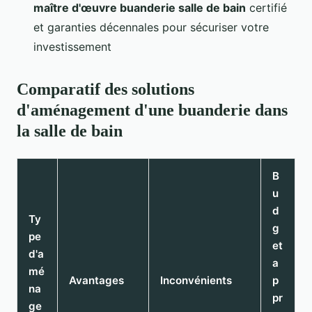
maître d'œuvre buanderie salle de bain
certifié
et garanties décennales pour sécuriser votre
investissement
Comparatif des solutions
d'aménagement d'une buanderie dans
la salle de bain
B
u
d
Ty
g
pe
et
d'a
a
mé
Avantages
Inconvénients
p
na
pr
ge